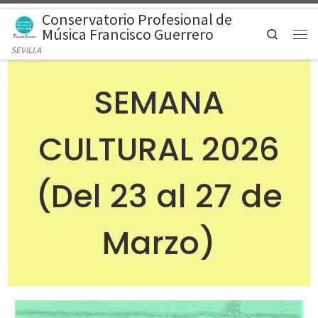
Conservatorio Profesional de
Saltar al contenido
Música Francisco Guerrero
Search
Men
SEVILLA
SEMANA
CULTURAL 2026
(Del 23 al 27 de
Marzo)