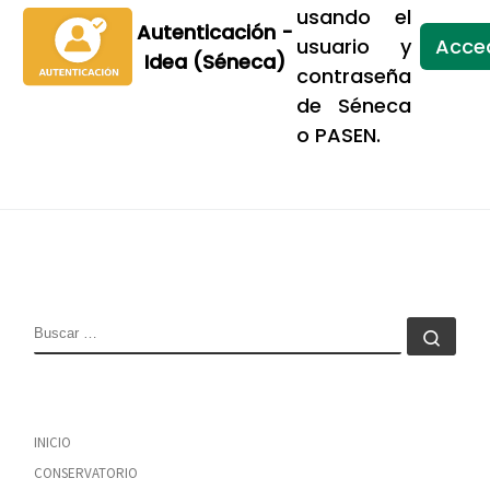
usando el
Autenticación -
usuario y
Acce
Idea (Séneca)
contraseña
de Séneca
o PASEN.
BUSCAR
Busc
INICIO
CONSERVATORIO