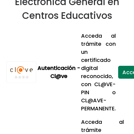
Electrónica General en
Centros Educativos
Acceda al
trámite con
un
certificado
Autenticación -
digital
Acc
Cl@ve
reconocido,
con CL@VE-
PIN o
CL@AVE-
PERMANENTE.
Acceda al
trámite